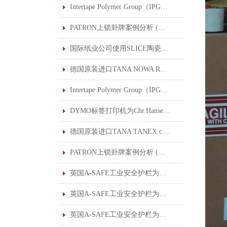
Intertape Polymer Group（IPG）公司使用SLICE陶瓷刀片安全刀具后，创30年来理想的安全记录
PATRON上锁卦牌案例分析 (五) : 酸水管道修复
国际纸业公司使用SLICE陶瓷刀片安全刀具打造公司的安全文化
德国原装进口TANA NOWA RHE 720特耐工业用烟渍泡膜清洁剂
Intertape Polymer Group（IPG）公司使用SLICE陶瓷刀片安全刀具后，创30年来理想的安全记录
DYMO标签打印机为Chr.Hansen标签数字化转型
德国原装进口TANA TANEX ceram 特耐工业用陶瓷砖专用清洁剂
PATRON上锁卦牌案例分析 (六) : 钢厂准备挤压车维修
英国A-SAFE工业安全护栏为大型仓库创建安全工作环境
英国A-SAFE工业安全护栏为雀巢食品公司解决安全隔离及控制行人流量的问题
英国A-SAFE工业安全护栏为日本丰田汽车制造厂制定行人保护解决方案