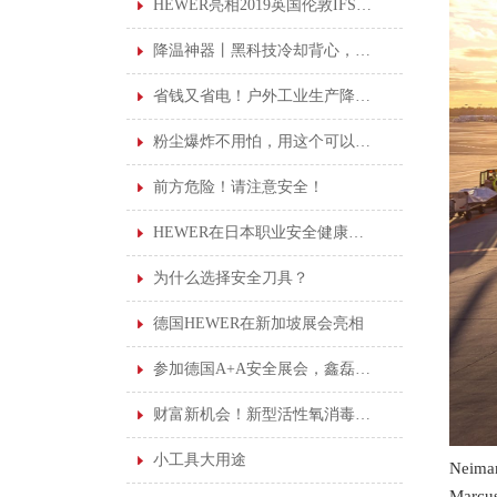
HEWER亮相2019英国伦敦IFSEC安防展览会
降温神器丨黑科技冷却背心，高温作业可持续凉爽
省钱又省电！户外工业生产降温加水凉风机！
粉尘爆炸不用怕，用这个可以安心上班！
前方危险！请注意安全！
HEWER在日本职业安全健康展览会
为什么选择安全刀具？
德国HEWER在新加坡展会亮相
参加德国A+A安全展会，鑫磊受益良多
财富新机会！新型活性氧消毒剂诚邀您的加盟。
小工具大用途
Neima
Marcu