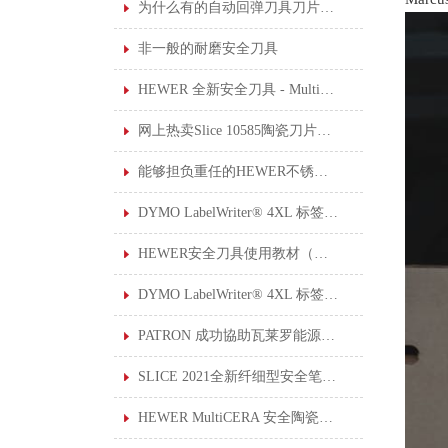
为什么有的自动回弹刀具刀片伸出来的长度设计可调节？
非一般的耐磨安全刀具
HEWER 全新安全刀具 - MultiSAFE HK-2200
网上热卖Slice 10585陶瓷刀片安全小刀
能够担负重任的HEWER不锈钢厨房剪刀
DYMO LabelWriter® 4XL 标签打印机
HEWER安全刀具使用教材（一）: 使用安全刀具的 6 个安全提示
DYMO LabelWriter® 4XL 标签打印机于工作环境中的应用
PATRON 成功協助瓦莱罗能源公司制定上锁挂牌系统
SLICE 2021全新纤细型安全笔刀10475和10476现已上架。
HEWER MultiCERA 安全陶瓷修边刀