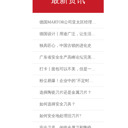
德国MARTOR公司亚太区经理亲临广州鑫磊培训
德国设计丨用途广泛，让生活更"剪"单
独具匠心，中国古锁的进化史
广东省安全生产高峰论坛完美落幕，安全意识永不落幕
打卡丨面包可以不美，但是一定要干净
粉尘易爆！企业中的"不定时炸弹"！
选择陶瓷刀片还是金属刀片？
如何选择安全刀具？
如何安全地处理旧刀片?
安全刀具，传统金属刀和陶瓷刀该如何抉择！