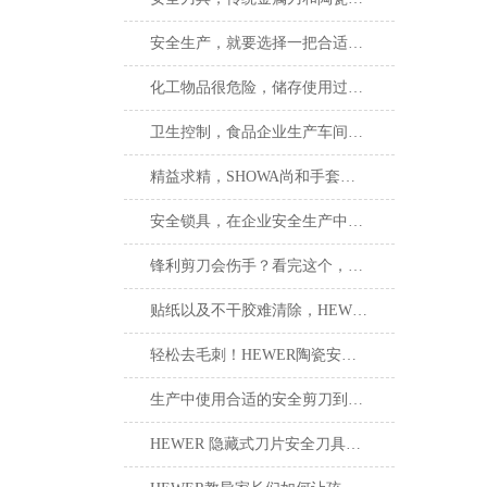
安全生产，就要选择一把合适的安全刀具
化工物品很危险，储存使用过程很重要！
卫生控制，食品企业生产车间的基本卫生标准！
精益求精，SHOWA尚和手套给您更好的操作保护
安全锁具，在企业安全生产中占着不可或缺的地位
锋利剪刀会伤手？看完这个，你就不会这样想了
贴纸以及不干胶难清除，HEWER清洁刮刀安全刀具就能轻松搞定！
轻松去毛刺！HEWER陶瓷安全修边刀您了解吗？
生产中使用合适的安全剪刀到底有多重要？看完这个就知道了
HEWER 隐藏式刀片安全刀具的优点