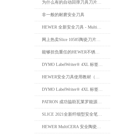
为什么有的自动回弹刀具刀片伸出来的长度设计可调节？
非一般的耐磨安全刀具
HEWER 全新安全刀具 - MultiSAFE HK-2200
网上热卖Slice 10585陶瓷刀片安全小刀
能够担负重任的HEWER不锈钢厨房剪刀
DYMO LabelWriter® 4XL 标签打印机
HEWER安全刀具使用教材（一）: 使用安全刀具的 6 个安全提示
DYMO LabelWriter® 4XL 标签打印机于工作环境中的应用
PATRON 成功協助瓦莱罗能源公司制定上锁挂牌系统
SLICE 2021全新纤细型安全笔刀10475和10476现已上架。
HEWER MultiCERA 安全陶瓷修边刀