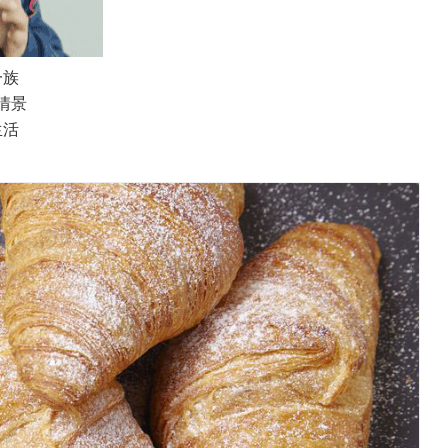
一族
情景
生活