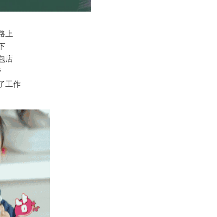
路上
下
包店
餐
了工作