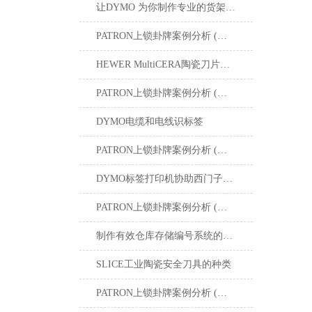
让DYMO 为你制作专业的货架标签
PATRON上锁卦牌案例分析 (一) : 清洁印刷机滚筒
HEWER MultiCERA陶瓷刀片提高了各行业的切割应用
PATRON上锁卦牌案例分析 (二) : 生产汽车零部件中进行润滑作业的机器人
DYMO电缆和电线识标签
PATRON上锁卦牌案例分析 (二) : 生产汽车零部件中进行润滑作业的机器人
DYMO标签打印机协助西门子在全球工厂制作标准化标签
PATRON上锁卦牌案例分析 (三) : 更换氮压容器密封件
制作有效仓库存储编号系统的DYMO条形码
SLICE工业陶瓷安全刀具的种类
PATRON上锁卦牌案例分析 (四) : 多个能量控制程序