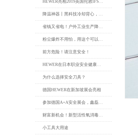
HEWER亮相2019英国伦敦IFSEC安防展览会
降温神器丨黑科技冷却背心，高温作业可持续凉爽
省钱又省电！户外工业生产降温加水凉风机！
粉尘爆炸不用怕，用这个可以安心上班！
前方危险！请注意安全！
HEWER在日本职业安全健康展览会
为什么选择安全刀具？
德国HEWER在新加坡展会亮相
参加德国A+A安全展会，鑫磊受益良多
财富新机会！新型活性氧消毒剂诚邀您的加盟。
小工具大用途