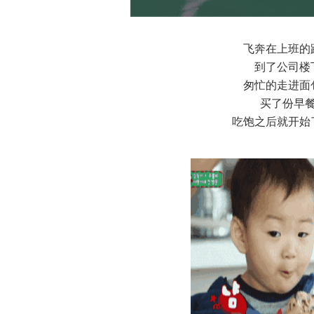
飞奔在上班的
到了公司楼
匆忙的走进面
买了份早
吃饱之后就开始