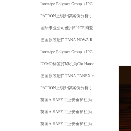
Intertape Polymer Group（IPG）公司使用SLICE陶瓷刀片安全刀具后，创30年来理想的安全记录
PATRON上锁卦牌案例分析 (五) : 酸水管道修复
国际纸业公司使用SLICE陶瓷刀片安全刀具打造公司的安全文化
德国原装进口TANA NOWA RHE 720特耐工业用烟渍泡膜清洁剂
Intertape Polymer Group（IPG）公司使用SLICE陶瓷刀片安全刀具后，创30年来理想的安全记录
DYMO标签打印机为Chr.Hansen标签数字化转型
德国原装进口TANA TANEX ceram 特耐工业用陶瓷砖专用清洁剂
PATRON上锁卦牌案例分析 (六) : 钢厂准备挤压车维修
英国A-SAFE工业安全护栏为大型仓库创建安全工作环境
英国A-SAFE工业安全护栏为雀巢食品公司解决安全隔离及控制行人流量的问题
英国A-SAFE工业安全护栏为日本丰田汽车制造厂制定行人保护解决方案