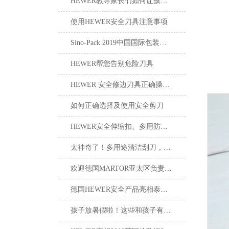
HEWER教导家长们如何让孩子使用安全剪刀
使用HEWER安全刀具注意事项
Sino-Pack 2019中国国际包装展会，德国HEWER新产品首亮相
HEWER帮您告别危险刀具
HEWER 安全修边刀具正确操作说明
如何正确选择及使用安全剪刀
HEWER安全伸缩扣、多用防丢伸缩扣
太神奇了！多用途清洁刮刀，轻松刮走黏胶垢
欢迎德国MARTOR亚太区负责人莅临我司进行产品培训
德国HEWER安全产品亮相泰国职业安全健康会议，为泰国企业提供一站式服务！
孩子放暑假啦！这些和孩子有关的“安全贴士”你知道吗？