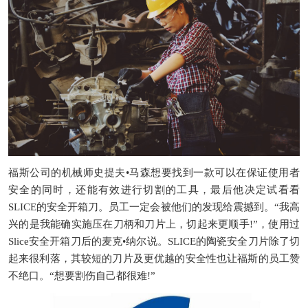
福斯公司的机械师史提夫
•马森想要找到一款可以在保证使用者
安全的同时，还能有效进行切割的工具，最后他决定试看看
SLICE
的安全开箱刀。员工一定会被他们的发现给震撼到。
“我高
兴的是我能确实施压在刀柄和刀片上，切起来更顺手
!”
，使用过
Slice
安全开箱刀后的麦克
•纳尔说。
SLICE
的陶瓷安全刀片除了切
起来很利落，其较短的刀片及更优越的安全性也让福斯的员工赞
不绝口。
“想要割伤自己都很难
!”