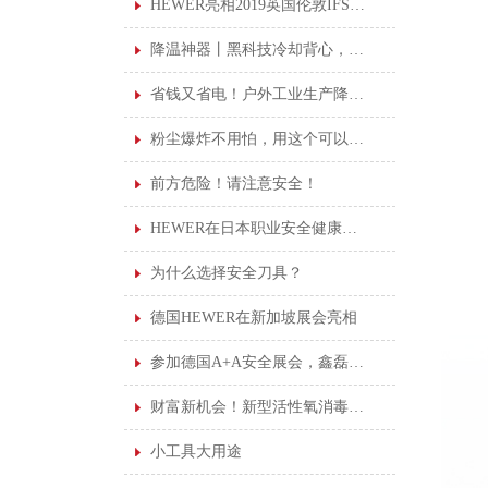
HEWER亮相2019英国伦敦IFSEC安防展览会
降温神器丨黑科技冷却背心，高温作业可持续凉爽
省钱又省电！户外工业生产降温加水凉风机！
粉尘爆炸不用怕，用这个可以安心上班！
前方危险！请注意安全！
HEWER在日本职业安全健康展览会
为什么选择安全刀具？
德国HEWER在新加坡展会亮相
参加德国A+A安全展会，鑫磊受益良多
财富新机会！新型活性氧消毒剂诚邀您的加盟。
小工具大用途