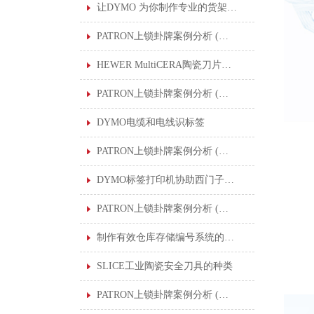
让DYMO 为你制作专业的货架标签
PATRON上锁卦牌案例分析 (一) : 清洁印刷机滚筒
HEWER MultiCERA陶瓷刀片提高了各行业的切割应用
PATRON上锁卦牌案例分析 (二) : 生产汽车零部件中进行润滑作业的机器人
DYMO电缆和电线识标签
PATRON上锁卦牌案例分析 (二) : 生产汽车零部件中进行润滑作业的机器人
DYMO标签打印机协助西门子在全球工厂制作标准化标签
PATRON上锁卦牌案例分析 (三) : 更换氮压容器密封件
制作有效仓库存储编号系统的DYMO条形码
SLICE工业陶瓷安全刀具的种类
PATRON上锁卦牌案例分析 (四) : 多个能量控制程序