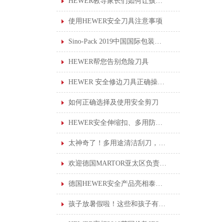
HEWER教导家长们如何让孩子使用安全剪刀
使用HEWER安全刀具注意事项
Sino-Pack 2019中国国际包装展会，德国HEWER新产品首亮相
HEWER帮您告别危险刀具
HEWER 安全修边刀具正确操作说明
如何正确选择及使用安全剪刀
HEWER安全伸缩扣、多用防丢伸缩扣
太神奇了！多用途清洁刮刀，轻松刮走黏胶垢
欢迎德国MARTOR亚太区负责人莅临我司进行产品培训
德国HEWER安全产品亮相泰国职业安全健康会议，为泰国企业提供一站式服务！
孩子放暑假啦！这些和孩子有关的“安全贴士”你知道吗？