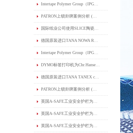
Intertape Polymer Group（IPG）公司使用SLICE陶瓷刀片安全刀具后，创30年来理想的安全记录
PATRON上锁卦牌案例分析 (五) : 酸水管道修复
国际纸业公司使用SLICE陶瓷刀片安全刀具打造公司的安全文化
德国原装进口TANA NOWA RHE 720特耐工业用烟渍泡膜清洁剂
Intertape Polymer Group（IPG）公司使用SLICE陶瓷刀片安全刀具后，创30年来理想的安全记录
DYMO标签打印机为Chr.Hansen标签数字化转型
德国原装进口TANA TANEX ceram 特耐工业用陶瓷砖专用清洁剂
PATRON上锁卦牌案例分析 (六) : 钢厂准备挤压车维修
英国A-SAFE工业安全护栏为大型仓库创建安全工作环境
英国A-SAFE工业安全护栏为雀巢食品公司解决安全隔离及控制行人流量的问题
英国A-SAFE工业安全护栏为日本丰田汽车制造厂制定行人保护解决方案