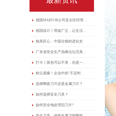
德国MARTOR公司亚太区经理亲临广州鑫磊培训
德国设计丨用途广泛，让生活更"剪"单
独具匠心，中国古锁的进化史
广东省安全生产高峰论坛完美落幕，安全意识永不落幕
打卡丨面包可以不美，但是一定要干净
粉尘易爆！企业中的"不定时炸弹"！
选择陶瓷刀片还是金属刀片？
如何选择安全刀具？
如何安全地处理旧刀片?
安全刀具，传统金属刀和陶瓷刀该如何抉择！