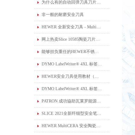
为什么有的自动回弹刀具刀片伸出来的长度设计可调节？
非一般的耐磨安全刀具
HEWER 全新安全刀具 - MultiSAFE HK-2200
网上热卖Slice 10585陶瓷刀片安全小刀
能够担负重任的HEWER不锈钢厨房剪刀
DYMO LabelWriter® 4XL 标签打印机
HEWER安全刀具使用教材（一）: 使用安全刀具的 6 个安全提示
DYMO LabelWriter® 4XL 标签打印机于工作环境中的应用
PATRON 成功協助瓦莱罗能源公司制定上锁挂牌系统
SLICE 2021全新纤细型安全笔刀10475和10476现已上架。
HEWER MultiCERA 安全陶瓷修边刀