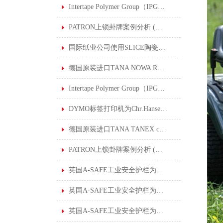
Intertape Polymer Group（IPG）公司使用SLICE陶瓷刀片安全刀具后，创30年来理想的安全记录
PATRON上锁卦牌案例分析 (五) : 酸水管道修复
国际纸业公司使用SLICE陶瓷刀片安全刀具打造公司的安全文化
德国原装进口TANA NOWA RHE 720特耐工业用烟渍泡膜清洁剂
Intertape Polymer Group（IPG）公司使用SLICE陶瓷刀片安全刀具后，创30年来理想的安全记录
DYMO标签打印机为Chr.Hansen标签数字化转型
德国原装进口TANA TANEX ceram 特耐工业用陶瓷砖专用清洁剂
PATRON上锁卦牌案例分析 (六) : 钢厂准备挤压车维修
英国A-SAFE工业安全护栏为大型仓库创建安全工作环境
英国A-SAFE工业安全护栏为雀巢食品公司解决安全隔离及控制行人流量的问题
英国A-SAFE工业安全护栏为日本丰田汽车制造厂制定行人保护解决方案