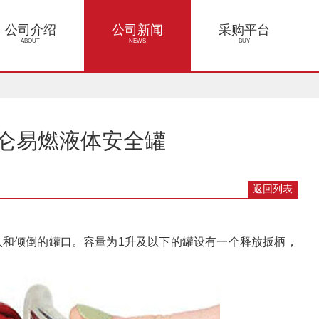
公司介绍
公司新闻
采购平台
ABOUT
NEWS
BUY
型5加仑易燃液体安全罐
返回列表
入和倾倒的罐口。容量为
1
升及以下的罐设有一个释放扳柄，