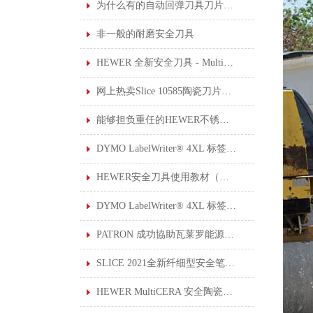
为什么有的自动回弹刀具刀片伸出来的长度设计可调节？
非一般的耐磨安全刀具
HEWER 全新安全刀具 - MultiSAFE HK-2200
网上热卖Slice 10585陶瓷刀片安全小刀
能够担负重任的HEWER不锈钢厨房剪刀
DYMO LabelWriter® 4XL 标签打印机
HEWER安全刀具使用教材（一）: 使用安全刀具的 6 个安全提示
DYMO LabelWriter® 4XL 标签打印机于工作环境中的应用
PATRON 成功協助瓦莱罗能源公司制定上锁挂牌系统
SLICE 2021全新纤细型安全笔刀10475和10476现已上架。
HEWER MultiCERA 安全陶瓷修边刀