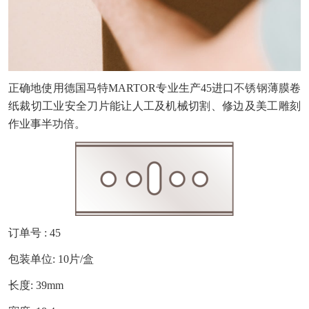
正确地使用德国马特
MARTOR专业生产
45
进口
不锈钢
薄膜卷
纸裁切工业安全刀片能让人工及机械切割、修边及美工雕刻
作业事半功倍。
订单号
: 45
包装单位
:
10片/盒
长度
:
39mm