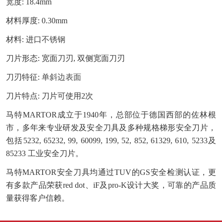
宽度
:
18.4mm
材料厚度
:
0.30mm
材料
:
进口
不锈钢
刀片形态
:
宽面刀刃
, 双侧宽面刀刃
刀刃特征
:
单斜边表面
刀片特点
:
刀片可使用
2次
马特
MARTOR
成立于
1940年，总部位于德国西部的佐林根
市，多年来专业研发及安全刀具及多种规格
梯形安全刀片
，
包括
5232, 65232, 99, 60099, 199, 52, 852, 61329, 610, 5233
及
85233
工业安全刀片
。
马特
MARTOR
安全刀具均通过
TUV的GS安全检测认证，更
有多款产品荣获red dot、iF及pro-K设计大奖，可靠的产品质
量获得客户信赖。