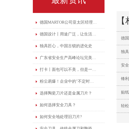
【
德国MARTOR公司亚太区经理亲临广州鑫磊培训
德国设计丨用途广泛，让生活更"剪"单
德国
独具匠心，中国古锁的进化史
独具
广东省安全生产高峰论坛完美落幕，安全意识永不落幕
安全
打卡丨面包可以不美，但是一定要干净
锋利
粉尘易爆！企业中的"不定时炸弹"！
贴纸
选择陶瓷刀片还是金属刀片？
如何选择安全刀具？
轻松
如何安全地处理旧刀片?
安全刀具，传统金属刀和陶瓷刀该如何抉择！