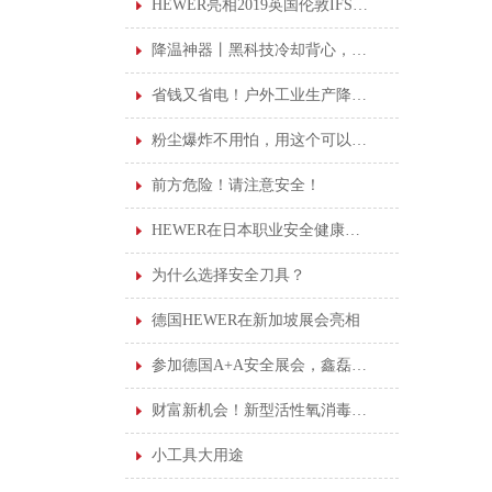
HEWER亮相2019英国伦敦IFSEC安防展览会
降温神器丨黑科技冷却背心，高温作业可持续凉爽
省钱又省电！户外工业生产降温加水凉风机！
粉尘爆炸不用怕，用这个可以安心上班！
前方危险！请注意安全！
HEWER在日本职业安全健康展览会
为什么选择安全刀具？
德国HEWER在新加坡展会亮相
参加德国A+A安全展会，鑫磊受益良多
财富新机会！新型活性氧消毒剂诚邀您的加盟。
小工具大用途