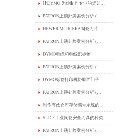
让DYMO 为你制作专业的货架标签
PATRON上锁卦牌案例分析 (一) : 清洁印刷机滚筒
HEWER MultiCERA陶瓷刀片提高了各行业的切割应用
PATRON上锁卦牌案例分析 (二) : 生产汽车零部件中进行润滑作业的机器人
DYMO电缆和电线识标签
PATRON上锁卦牌案例分析 (二) : 生产汽车零部件中进行润滑作业的机器人
DYMO标签打印机协助西门子在全球工厂制作标准化标签
PATRON上锁卦牌案例分析 (三) : 更换氮压容器密封件
制作有效仓库存储编号系统的DYMO条形码
SLICE工业陶瓷安全刀具的种类
PATRON上锁卦牌案例分析 (四) : 多个能量控制程序