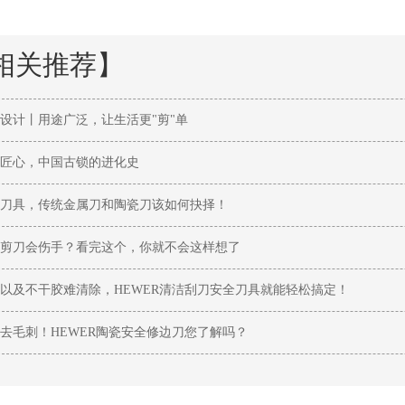
相关推荐】
设计丨用途广泛，让生活更"剪"单
匠心，中国古锁的进化史
刀具，传统金属刀和陶瓷刀该如何抉择！
剪刀会伤手？看完这个，你就不会这样想了
以及不干胶难清除，HEWER清洁刮刀安全刀具就能轻松搞定！
去毛刺！HEWER陶瓷安全修边刀您了解吗？