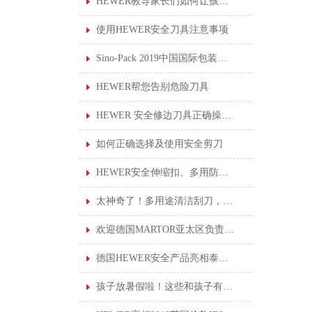
HEWER教导家长们如何让孩子使用安全剪刀
使用HEWER安全刀具注意事项
Sino-Pack 2019中国国际包装展会，德国HEWER新产品首亮相
HEWER帮您告别危险刀具
HEWER 安全修边刀具正确操作说明
如何正确选择及使用安全剪刀
HEWER安全伸缩扣、多用防丢伸缩扣
太神奇了！多用途清洁刮刀，轻松刮走黏胶垢
欢迎德国MARTOR亚太区负责人莅临我司进行产品培训
德国HEWER安全产品亮相泰国职业安全健康会议，为泰国企业提供一站式服务！
孩子放暑假啦！这些和孩子有关的“安全贴士”你知道吗？