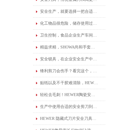
安全生产，就要选择一把合适的安全刀具
化工物品很危险，储存使用过程很重要！
卫生控制，食品企业生产车间的基本卫生标准！
精益求精，SHOWA尚和手套给您更好的操作保护
安全锁具，在企业安全生产中占着不可或缺的地位
锋利剪刀会伤手？看完这个，你就不会这样想了
贴纸以及不干胶难清除，HEWER清洁刮刀安全刀具就能轻松搞定！
轻松去毛刺！HEWER陶瓷安全修边刀您了解吗？
生产中使用合适的安全剪刀到底有多重要？看完这个就知道了
HEWER 隐藏式刀片安全刀具的优点