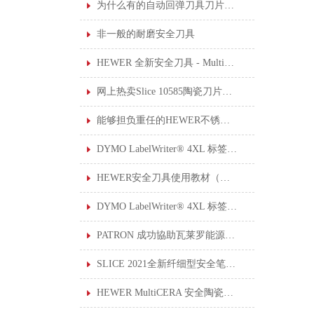
为什么有的自动回弹刀具刀片伸出来的长度设计可调节？
非一般的耐磨安全刀具
HEWER 全新安全刀具 - MultiSAFE HK-2200
网上热卖Slice 10585陶瓷刀片安全小刀
能够担负重任的HEWER不锈钢厨房剪刀
DYMO LabelWriter® 4XL 标签打印机
HEWER安全刀具使用教材（一）: 使用安全刀具的 6 个安全提示
DYMO LabelWriter® 4XL 标签打印机于工作环境中的应用
PATRON 成功協助瓦莱罗能源公司制定上锁挂牌系统
SLICE 2021全新纤细型安全笔刀10475和10476现已上架。
HEWER MultiCERA 安全陶瓷修边刀