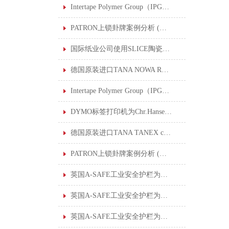
Intertape Polymer Group（IPG）公司使用SLICE陶瓷刀片安全刀具后，创30年来理想的安全记录
PATRON上锁卦牌案例分析 (五) : 酸水管道修复
国际纸业公司使用SLICE陶瓷刀片安全刀具打造公司的安全文化
德国原装进口TANA NOWA RHE 720特耐工业用烟渍泡膜清洁剂
Intertape Polymer Group（IPG）公司使用SLICE陶瓷刀片安全刀具后，创30年来理想的安全记录
DYMO标签打印机为Chr.Hansen标签数字化转型
德国原装进口TANA TANEX ceram 特耐工业用陶瓷砖专用清洁剂
PATRON上锁卦牌案例分析 (六) : 钢厂准备挤压车维修
英国A-SAFE工业安全护栏为大型仓库创建安全工作环境
英国A-SAFE工业安全护栏为雀巢食品公司解决安全隔离及控制行人流量的问题
英国A-SAFE工业安全护栏为日本丰田汽车制造厂制定行人保护解决方案