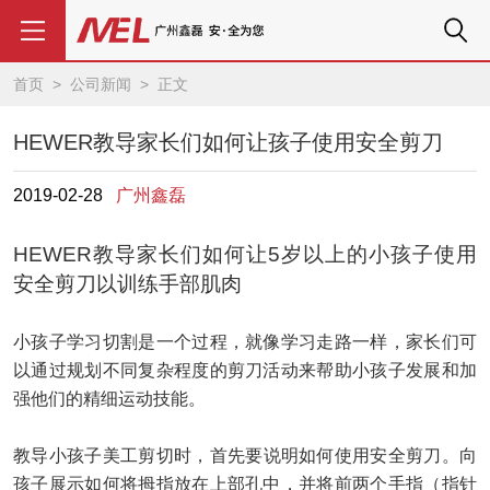
首页
>
公司新闻
> 正文
HEWER教导家长们如何让孩子使用安全剪刀
2019-02-28
广州鑫磊
HEWER教导家长们如何让
5
岁以上的小孩子使用
安全剪刀以训练手部肌肉
小孩子
学习切割是一个过程，就像学习走路一样，
家长们
可
以通过规划不同复杂程度的剪刀活动来帮助
小孩子
发展和加
强他们的精细运动技能。
教
导小
孩子
美工
剪
切
时，首先要说明如何
使用
安全
剪刀。向
孩子展示如何将拇指放在上部孔中，并将前两个手指（指针