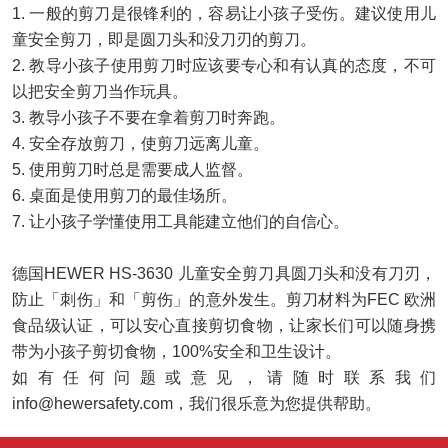
1. 一般的
剪刀
是
很锋利
的，容易让小孩子受伤。建议使用儿
童安全剪刀，即是圆刀头和没刀刃的剪刀。
2.
教
导
小孩子
使用剪刀时
应该要专心和有认真的态度，不可
以把安全剪刀当作玩具。
3.
教
导
小
孩子不要
在拿着剪刀时奔跑
。
4.
安全存放剪刀
，
使剪刀远离儿童。
5.
使用剪刀时总是需要成人监督。
6.
桌
面
是使用剪刀的最佳场所。
7.
让小孩子学懂使用工具能建立他们的自信心。
德国HEWER HS-3630 儿童安全剪刀具圆刀头和没有刀刃，
防止「
刺
伤」和「剪伤」的意外发生。剪刀材料为FEC 欧洲
食品级认证，可以安心直接剪切食物，让家长们可以随身携
带为小孩子剪切食物，100%安全和卫生设计。
如有任何问题或意见，请随时联系我们
info@hewersafety.com
，我们很乐意为您提供帮助。