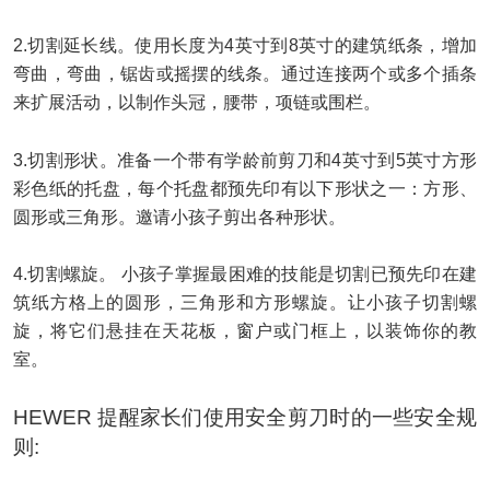
2.切割延长线。使用长度为4
英寸
到8
英寸
的建筑纸条，增加
弯曲，弯曲，锯齿或摇摆的线条。通过连接两个或多个插条
来扩展活动，以制作
头
冠，腰带，项链或围栏。
3.切割形状。准备一个带有学龄前剪刀和4
英寸
到5
英寸
方形
彩色纸的托盘，每个托盘都预先印有以下形状之一：方形
、
圆形或三角形。邀请
小
孩子剪出各种形状。
4.切割螺旋。
小
孩子掌握最困难的技能是切割已预先印在建
筑纸方格上的圆形，三角形和方形螺旋。让
小
孩子切割螺
旋，将它们悬挂在天花板，窗户或门框上，以装饰你的教
室。
HEWER 提醒家长们使用安全剪刀时的一些安全规
则: