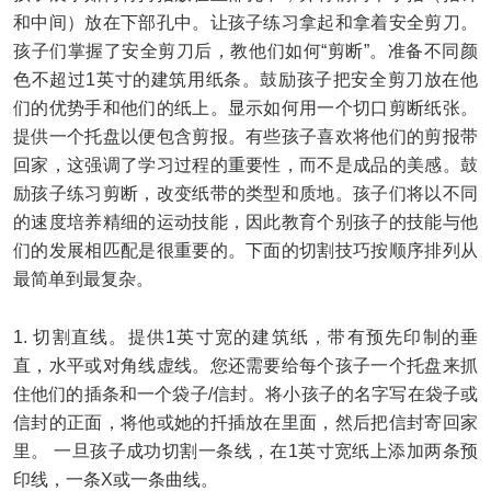
和中间）放在下部孔中。让孩子练习拿起和拿着
安全
剪刀。
孩子们掌握了
安全
剪刀后，教他们如何“剪断”。准备不同颜
色不超过1英寸的建筑用纸条。鼓励孩子把
安全
剪刀放在他
们的优势手和他们的纸上。显示如何用一个切口剪断纸张。
提供一个托盘以便包含剪报。有些孩子喜欢将他们的剪报带
回家，这强调了学习过程的重要性，而不是成品的美感。鼓
励孩子练习剪断，改变纸带的类型和质地。孩子们将以不同
的速度培养精细的运动技能，因此教育个别孩子的技能与他
们的发展相匹配是很重要的。下面的切割技巧按顺序排列从
最简单到最复杂。
1.
切割直线。提供1
英寸
宽的建筑纸，带有预先印制的垂
直，水平或对角线虚线。您还需要给每个孩子一个托盘来抓
住他们的插条和一个袋子/信封。
将
小
孩子的名字写在袋子或
信封的正面，将他或她的扦插放在里面，然后把信封寄回家
里。 一旦孩子成功切割一条线，在1
英寸
宽纸上添加两条预
印线，一条X或一条曲线。